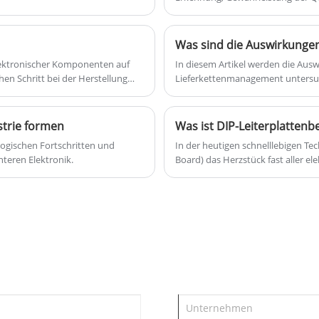
Verbesserung der Arbeitsprodukti
Zusammenstellung elektronischer
Komponenten auf einer ebenen Fläche
beinhaltet, um eine optimale Leistung und
elektronischer Komponenten auf
In diesem Artikel werden die Ausw
Funktionalität zu gewährleisten.
chen Schritt bei der Herstellung
Lieferkettenmanagement untersu
strie formen
logischen Fortschritten und
In der heutigen schnelllebigen Tec
teren Elektronik.
Board) das Herzstück fast aller 
Leiterplattenmontage sticht die D
kostengünstige Lösung hervor.