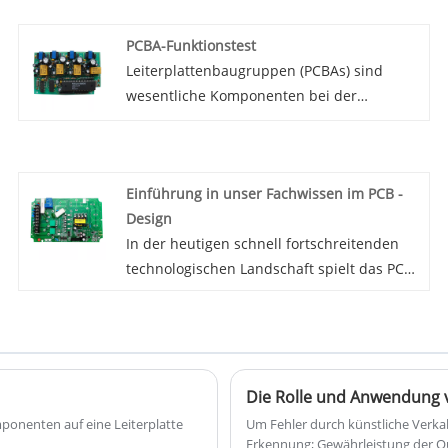
PCBA-Funktionstest
Leiterplattenbaugruppen (PCBAs) sind
wesentliche Komponenten bei der
Herstellung elektronischer Geräte. Sie
werden in einer Vielzahl von Produkten
eingesetzt, von Unterhaltungselektronik bis
Einführung in unser Fachwissen im PCB -
hin zu Industriegeräten. PCBAs müssen
Design
zuverlässig sein und die vorgesehene
In der heutigen schnell fortschreitenden
Leistung erbringen, um die Funktionalität
technologischen Landschaft spielt das PCB
des Endprodukts sicherzustellen. Hier
-Design (PCB) eine entscheidende Rolle bei
kommt der PCBA-Funktionstest ins Spiel.
der Entwicklung moderner Elektronik und
Systeme. In unserem Unternehmen sind
wir stolz darauf, dass wir als
Führungskräfte in die Einführung in unser
Die Rolle und Anwendung 
Expertise in PCB -Design sind, ein Feld, das
mponenten auf eine Leiterplatte
Um Fehler durch künstliche Verka
das strategische Layout und die
Erkennung; Gewährleistung der Qu