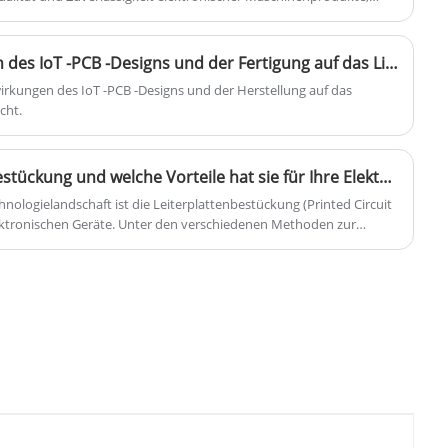
vität, Senkung der Produktionskosten.
globale Lieferung umfasst. Wir halten uns
strikt an internationale Standards wie ISO
Was sind die Auswirkungen des IoT -PCB -Designs und der Fertigung auf das Lieferkettenmanagement?
9001, IPC und RoHS. Mit einer stabilen
irkungen des IoT -PCB -Designs und der Herstellung auf das
Lieferkette und automatisierten
cht.
Produktionskapazitäten bieten wir äußerst
zuverlässige und kostengünstige
maßgeschneiderte Lösungen für Kunden in
Was ist DIP-Leiterplattenbestückung und welche Vorteile hat sie für Ihre Elektronik?
den Bereichen Industrie, Medizin und
hnologielandschaft ist die Leiterplattenbestückung (Printed Circuit
Unterhaltungselektronik und werden so zu
elektronischen Geräte. Unter den verschiedenen Methoden zur
IP-Leiterplattenmontage (Dual In-line Package) als zuverlässige und
einem vertrauenswürdigen PCBA-
Lieferanten weltweit.