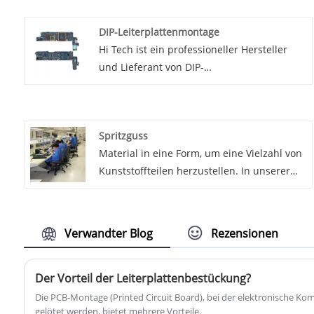
DIP-Leiterplattenmontage
Hi Tech ist ein professioneller Hersteller
und Lieferant von DIP-
Leiterplattenbaugruppen in China. Wir
produzieren seit vielen Jahren DIP-
Leiterplattenbaugruppen. Bei Hi Tech sind
Spritzguss
wir auf die Bereitstellung hochwertiger DIP-
Material in eine Form, um eine Vielzahl von
Leiterplattenmontagedienstleistungen für
Kunststoffteilen herzustellen. In unserer
Kunden auf der ganzen Welt spezialisiert.
Spritzgussanlage verfügen wir über das
Mit jahrelanger Erfahrung in der Branche
Fachwissen und die Technologie, um
haben wir uns einen Ruf für
hochwertige, maßgeschneiderte
herausragende Qualität und
Verwandter Blog
Rezensionen
Kunststoffteile für eine Reihe von Branchen
Kundenservice aufgebaut.
herzustellen, darunter Automobil, Luft- und
Raumfahrt, Medizin und Konsumgüter.
Der Vorteil der Leiterplattenbestückung?
Die PCB-Montage (Printed Circuit Board), bei der elektronische Ko
gelötet werden, bietet mehrere Vorteile.