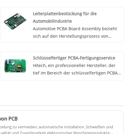
Leiterplattenbestückung für die
Automobilindustrie
Automotive PCBA Board Assembly bezieht
sich auf den Herstellungsprozess von
Leiterplattenbaugruppen (PCBAs), die in
Automobilanwendungen verwendet
Schlüsselfertiger PCBA-Fertigungsservice
werden. Diese PCBAs sind wichtige
Hitech, ein professioneller Hersteller, der
Komponenten moderner Automobile und
tief im Bereich der schlüsselfertigen PCBA-
werden in einer Vielzahl von Anwendungen
Fertigungsdienstleistungen verwurzelt ist,
eingesetzt, beispielsweise in
nutzt die gesamte Industriekette der
Motorsteuergeräten,
Elektronikfertigung in China, um einen
Infotainmentsystemen,
schlüsselfertigen PCBA-Dienst aus einer
Sicherheitssystemen und mehr.
Hand anzubieten, der die
Leiterplattenherstellung,
von PCB
Komponentenbeschaffung, SMT/DIP-
belung zu vermeiden; automatische Installation, Schweißen und
Montage, vollständige Prozessprüfung und
alität und Zuverlässigkeit elektronischer Maschinenprodukte;