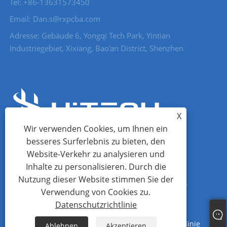
Tel: +86-13631573450
Email: Dan.s@rxpcba.com
Adresse: Gebäude 6, Yongqi Tech Park, Yintian
Industriegebiet, Xixiang, Bao'an District, Shenzhen
X
Wir verwenden Cookies, um Ihnen ein
besseres Surferlebnis zu bieten, den
Website-Verkehr zu analysieren und
Inhalte zu personalisieren. Durch die
Nutzung dieser Website stimmen Sie der
Copyright © 2023 Shenzhen HI Tech Co., Ltd. - PCB -Baugruppe,
Verwendung von Cookies zu.
Leiterplatte, PCB - Alle Rechte vorbehalten
Datenschutzrichtlinie
Links
Sitemap
RSS
XML
Datenschutzrichtlinie
Ablehnen
Akzeptieren