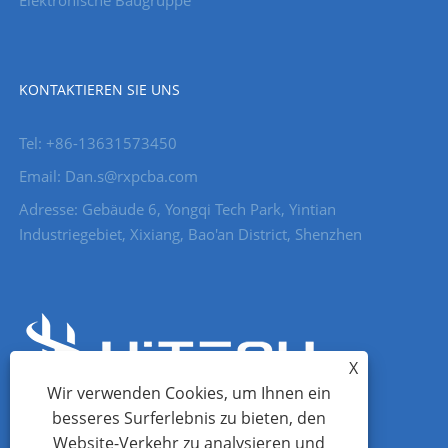
Elektronische Baugruppe
KONTAKTIEREN SIE UNS
Tel: +86-13631573450
Email: Dan.s@rxpcba.com
Adresse: Gebäude 6, Yongqi Tech Park, Yintian
Industriegebiet, Xixiang, Bao'an District, Shenzhen
X
Wir verwenden Cookies, um Ihnen ein
besseres Surferlebnis zu bieten, den
Website-Verkehr zu analysieren und