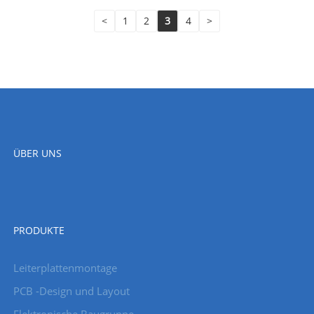
<
1
2
3
4
>
ÜBER UNS
PRODUKTE
Leiterplattenmontage
PCB -Design und Layout