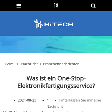
Heim
>
Nachricht
>
Branchennachrichten
Was ist ein One-Stop-
Elektronikfertigungsservice?
●
2024-08-23
●
4
●
Hinterlassen Sie mir eine
Nachricht