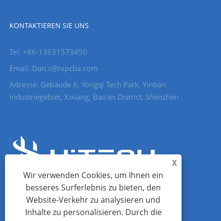
KONTAKTIEREN SIE UNS
Tel: +86-13631573450
Email: Dan.s@rxpcba.com
Adresse: Gebäude 6, Yongqi Tech Park, Yintian
Industriegebiet, Xixiang, Bao'an District, Shenzhen
X
Wir verwenden Cookies, um Ihnen ein
besseres Surferlebnis zu bieten, den
Website-Verkehr zu analysieren und
Inhalte zu personalisieren. Durch die