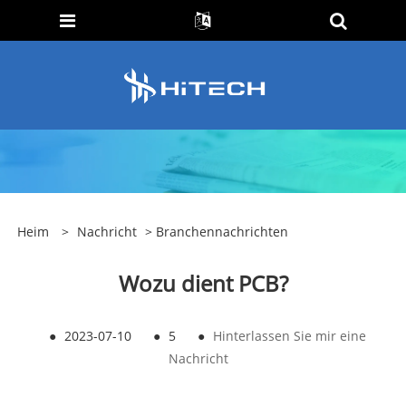
Heim
>
Nachricht
>
Branchennachrichten
Wozu dient PCB?
●
2023-07-10
●
5
●
Hinterlassen Sie mir eine
Nachricht