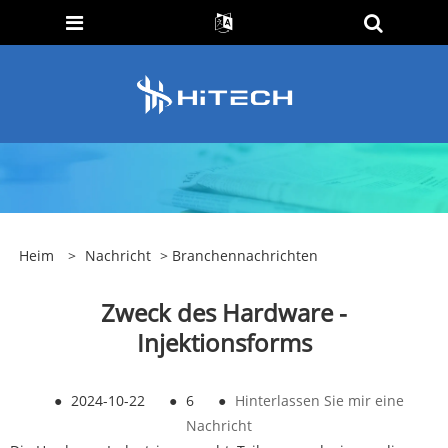
Heim
>
Nachricht
>
Branchennachrichten
Zweck des Hardware -
Injektionsforms
●
2024-10-22
●
6
●
Hinterlassen Sie mir eine
Nachricht