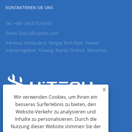
KONTAKTIEREN SIE UNS
Tel: +86-13631573450
Email: Dan.s@rxpcba.com
Adresse: Gebäude 6, Yongqi Tech Park, Yintian
Industriegebiet, Xixiang, Bao'an District, Shenzhen
X
Wir verwenden Cookies, um Ihnen ein
besseres Surferlebnis zu bieten, den
Website-Verkehr zu analysieren und
Inhalte zu personalisieren. Durch die
Nutzung dieser Website stimmen Sie der
Copyright © 2023 Shenzhen HI Tech Co., Ltd. - PCB -Baugruppe,